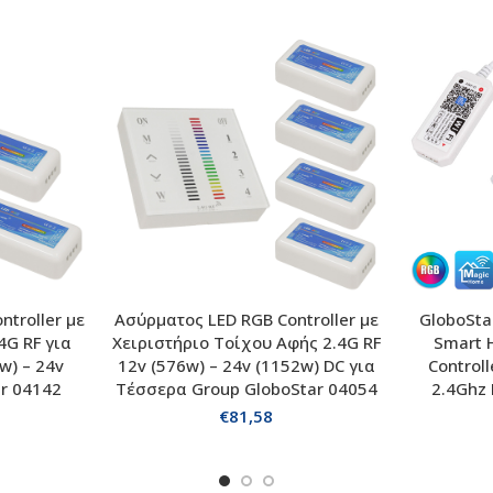
troller με
Ασύρματος LED RGB Controller με
GloboSt
ΑΛΑΘΙ
ΠΡΟΣΘΗΚΗ ΣΤΟ ΚΑΛΑΘΙ
ΠΡΟΣ
4G RF για
Χειριστήριο Τοίχου Αφής 2.4G RF
Smart 
w) – 24v
12v (576w) – 24v (1152w) DC για
Controll
ar 04142
Τέσσερα Group GloboStar 04054
2.4Ghz
€
81,58