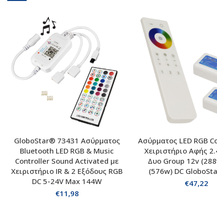
GloboStar® 73431 Ασύρματος
Ασύρματος LED RGB Con
ΠΡΟΣΘΗΚΗ ΣΤΟ ΚΑΛΑΘΙ
ΠΡΟΣΘΗΚΗ ΣΤΟ Κ
Bluetooth LED RGB & Music
Χειριστήριο Αφής 2.
Controller Sound Activated με
Δυο Group 12v (288
Χειριστήριο IR & 2 Εξόδους RGB
(576w) DC GloboSt
DC 5-24V Max 144W
€
47,22
€
11,98