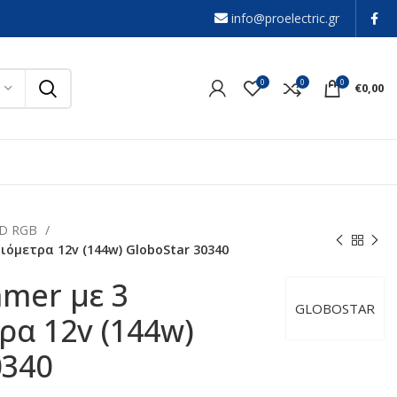
info@proelectric.gr
0
0
0
€
0,00
LED RGB
ιόμετρα 12v (144w) GloboStar 30340
mer με 3
GLOBOSTAR
ρα 12v (144w)
0340