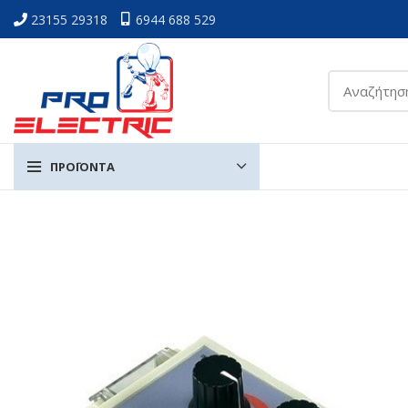
23155 29318
6944 688 529
ΠΡΟΪΟΝΤΑ