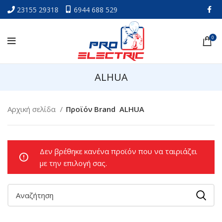
23155 29318
6944 688 529
0
ALHUA
Αρχική σελίδα
Προϊόν Brand
ALHUA
Δεν βρέθηκε κανένα προϊόν που να ταιριάζει
με την επιλογή σας.