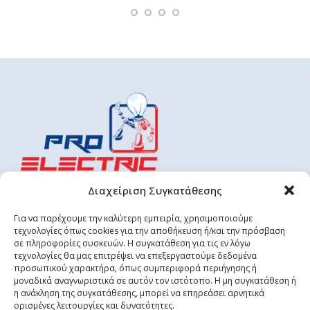
Διαχείριση Συγκατάθεσης
23155 29318
6944 688 529
Για να παρέχουμε την καλύτερη εμπειρία, χρησιμοποιούμε
proelectricsystem@gmail.com
τεχνολογίες όπως cookies για την αποθήκευση ή/και την πρόσβαση
σε πληροφορίες συσκευών. Η συγκατάθεση για τις εν λόγω
info@proelectric.gr
τεχνολογίες θα μας επιτρέψει να επεξεργαστούμε δεδομένα
προσωπικού χαρακτήρα, όπως συμπεριφορά περιήγησης ή
μοναδικά αναγνωριστικά σε αυτόν τον ιστότοπο. Η μη συγκατάθεση ή
ΠΡΟΪΟΝΤΑ
η ανάκληση της συγκατάθεσης, μπορεί να επηρεάσει αρνητικά
ορισμένες λειτουργίες και δυνατότητες.