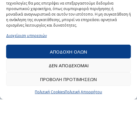
τεχνολογίες θα μας επιτρέψει να επεξεργαστούμε δεδομένα
ΠΡΟΪΟΝΤΑ
προσωπικού χαρακτήρα, όπως συμπεριφορά περιήγησης ή
μοναδικά αναγνωριστικά σε αυτόν τον ιστότοπο. Η μη συγκατάθεση ή
Κλιματισμός
η ανάκληση της συγκατάθεσης, μπορεί να επηρεάσει αρνητικά
Θέρμανση
ορισμένες λειτουργίες και δυνατότητες.
Ηλιακή ενέργεια
Διαχείριση υπηρεσιών
Ανταλλακτικά
Συστήματα ασφαλείας
ΑΠΟΔΟΧΗ ΟΛΩΝ
Επεξεργασία και καθαρισμός αέρα
Ηλεκτρολογικό υλικό
ΔΕΝ ΑΠΟΔΕΧΟΜΑΙ
ΠΡΟΒΟΛΗ ΠΡΟΤΙΜΗΣΕΩΝ
ΥΠΗΡΕΣΙΕΣ
Πολιτική Cookies
Πολιτική Απορρήτου
Επισκευή ηλεκτρικών και επαγγελματικών συσκευών
Ηλεκτρομηχανολογικές υπηρεσίες
Κλιματισμός
Επαγγελματική ψύξη
ΧΡΗΣΙΜΕΣ ΣΕΛΙΔΕΣ