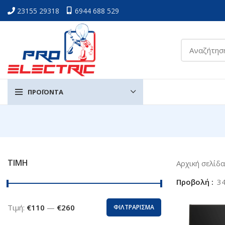
23155 29318
6944 688 529
ΠΡΟΪΟΝΤΑ
ΤΙΜΗ
Αρχική σελίδ
Προβολή
3
Τιμή:
€110
—
€260
ΦΙΛΤΡΑΡΙΣΜΑ