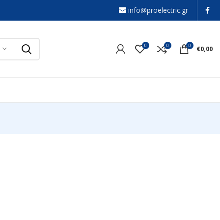
info@proelectric.gr
0
0
0
€
0,00