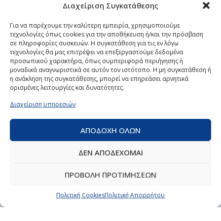
Επεξεργασία και καθαρισμός αέρα
Διαχείριση Συγκατάθεσης
Ηλεκτρολογικό υλικό
Για να παρέχουμε την καλύτερη εμπειρία, χρησιμοποιούμε
τεχνολογίες όπως cookies για την αποθήκευση ή/και την πρόσβαση
ΥΠΗΡΕΣΙΕΣ
σε πληροφορίες συσκευών. Η συγκατάθεση για τις εν λόγω
τεχνολογίες θα μας επιτρέψει να επεξεργαστούμε δεδομένα
προσωπικού χαρακτήρα, όπως συμπεριφορά περιήγησης ή
Επισκευή ηλεκτρικών και επαγγελματικών συσκευών
μοναδικά αναγνωριστικά σε αυτόν τον ιστότοπο. Η μη συγκατάθεση ή
Ηλεκτρομηχανολογικές υπηρεσίες
η ανάκληση της συγκατάθεσης, μπορεί να επηρεάσει αρνητικά
Κλιματισμός
ορισμένες λειτουργίες και δυνατότητες.
Επαγγελματική ψύξη
Διαχείριση υπηρεσιών
ΧΡΗΣΙΜΕΣ ΣΕΛΙΔΕΣ
ΑΠΟΔΟΧΗ ΟΛΩΝ
Αρχική
ΔΕΝ ΑΠΟΔΕΧΟΜΑΙ
Επικοινωνία
Όροι Χρήσης
ΠΡΟΒΟΛΗ ΠΡΟΤΙΜΗΣΕΩΝ
Τρόποι Αποστολής & Πληρωμής
Πολιτική Cookies
Πολιτική Απορρήτου
Πολιτική Απορρήτου