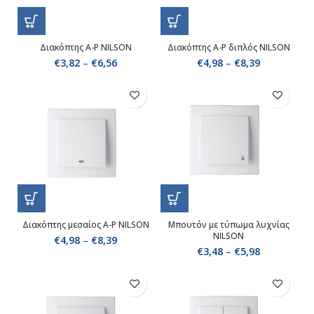
Διακόπτης Α-Ρ NILSON
Διακόπτης Α-Ρ διπλός NILSON
€
3,82
–
€
6,56
€
4,98
–
€
8,39
Διακόπτης μεσαίος Α-Ρ NILSON
Μπουτόν με τύπωμα λυχνίας
NILSON
€
4,98
–
€
8,39
€
3,48
–
€
5,98