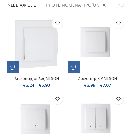
ΝΕΕΣ ΑΦΙΞΕΙΣ
ΠΡΟΤΕΙΝΟΜΕΝΑ ΠΡΟΪΟΝΤΑ
ΠΡΟΣΦΟ
Διακόπτης απλός NILSON
Διακόπτης Κ-Ρ NILSON
€
3,24
–
€
5,90
€
3,99
–
€
7,07