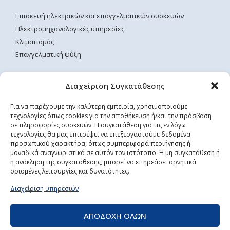
Επισκευή ηλεκτρικών και επαγγελματικών συσκευών
Ηλεκτρομηχανολογικές υπηρεσίες
Κλιματισμός
Επαγγελματική ψύξη
ΧΡΗΣΙΜΕΣ ΣΕΛΙΔΕΣ
Διαχείριση Συγκατάθεσης
Αρχική
Για να παρέχουμε την καλύτερη εμπειρία, χρησιμοποιούμε
τεχνολογίες όπως cookies για την αποθήκευση ή/και την πρόσβαση
Επικοινωνία
σε πληροφορίες συσκευών. Η συγκατάθεση για τις εν λόγω
Όροι Χρήσης
τεχνολογίες θα μας επιτρέψει να επεξεργαστούμε δεδομένα
Τρόποι Αποστολής & Πληρωμής
προσωπικού χαρακτήρα, όπως συμπεριφορά περιήγησης ή
μοναδικά αναγνωριστικά σε αυτόν τον ιστότοπο. Η μη συγκατάθεση ή
Πολιτική Απορρήτου
η ανάκληση της συγκατάθεσης, μπορεί να επηρεάσει αρνητικά
ορισμένες λειτουργίες και δυνατότητες.
ΡΥΘΜΙΣΕΙΣ COOKIES
Διαχείριση υπηρεσιών
ΑΠΟΔΟΧΗ ΟΛΩΝ