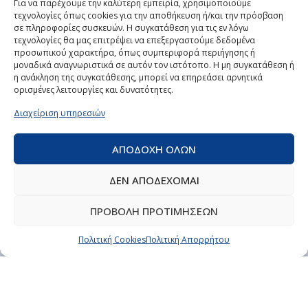
Για να παρέχουμε την καλύτερη εμπειρία, χρησιμοποιούμε
τεχνολογίες όπως cookies για την αποθήκευση ή/και την πρόσβαση
ΠΡΟΪΟΝΤΑ
σε πληροφορίες συσκευών. Η συγκατάθεση για τις εν λόγω
τεχνολογίες θα μας επιτρέψει να επεξεργαστούμε δεδομένα
προσωπικού χαρακτήρα, όπως συμπεριφορά περιήγησης ή
Κλιματισμός
μοναδικά αναγνωριστικά σε αυτόν τον ιστότοπο. Η μη συγκατάθεση ή
Θέρμανση
η ανάκληση της συγκατάθεσης, μπορεί να επηρεάσει αρνητικά
Ηλιακή ενέργεια
ορισμένες λειτουργίες και δυνατότητες.
Ανταλλακτικά
Διαχείριση υπηρεσιών
Συστήματα ασφαλείας
Επεξεργασία και καθαρισμός αέρα
ΑΠΟΔΟΧΗ ΟΛΩΝ
Ηλεκτρολογικό υλικό
ΔΕΝ ΑΠΟΔΕΧΟΜΑΙ
ΥΠΗΡΕΣΙΕΣ
ΠΡΟΒΟΛΗ ΠΡΟΤΙΜΗΣΕΩΝ
Επισκευή ηλεκτρικών και επαγγελματικών συσκευών
Πολιτική Cookies
Πολιτική Απορρήτου
Ηλεκτρομηχανολογικές υπηρεσίες
Κλιματισμός
Επαγγελματική ψύξη