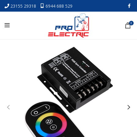
23155 29318
6944 688 529
0