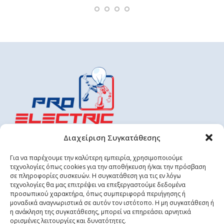
Διαχείριση Συγκατάθεσης
23155 29318
6944 688 529
Για να παρέχουμε την καλύτερη εμπειρία, χρησιμοποιούμε
proelectricsystem@gmail.com
τεχνολογίες όπως cookies για την αποθήκευση ή/και την πρόσβαση
σε πληροφορίες συσκευών. Η συγκατάθεση για τις εν λόγω
info@proelectric.gr
τεχνολογίες θα μας επιτρέψει να επεξεργαστούμε δεδομένα
προσωπικού χαρακτήρα, όπως συμπεριφορά περιήγησης ή
μοναδικά αναγνωριστικά σε αυτόν τον ιστότοπο. Η μη συγκατάθεση ή
ΠΡΟΪΟΝΤΑ
η ανάκληση της συγκατάθεσης, μπορεί να επηρεάσει αρνητικά
ορισμένες λειτουργίες και δυνατότητες.