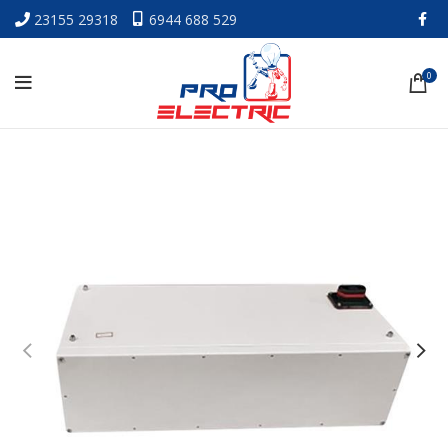
23155 29318
6944 688 529
0