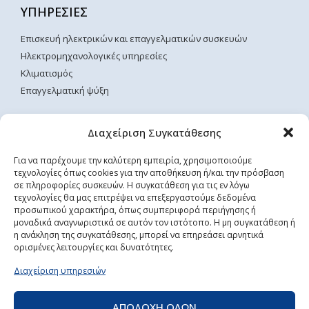
ΥΠΗΡΕΣΙΕΣ
Επισκευή ηλεκτρικών και επαγγελματικών συσκευών
Ηλεκτρομηχανολογικές υπηρεσίες
Κλιματισμός
Επαγγελματική ψύξη
ΧΡΗΣΙΜΕΣ ΣΕΛΙΔΕΣ
Διαχείριση Συγκατάθεσης
Αρχική
Για να παρέχουμε την καλύτερη εμπειρία, χρησιμοποιούμε
τεχνολογίες όπως cookies για την αποθήκευση ή/και την πρόσβαση
Επικοινωνία
σε πληροφορίες συσκευών. Η συγκατάθεση για τις εν λόγω
Όροι Χρήσης
τεχνολογίες θα μας επιτρέψει να επεξεργαστούμε δεδομένα
Τρόποι Αποστολής & Πληρωμής
προσωπικού χαρακτήρα, όπως συμπεριφορά περιήγησης ή
μοναδικά αναγνωριστικά σε αυτόν τον ιστότοπο. Η μη συγκατάθεση ή
Πολιτική Απορρήτου
η ανάκληση της συγκατάθεσης, μπορεί να επηρεάσει αρνητικά
ορισμένες λειτουργίες και δυνατότητες.
ΡΥΘΜΙΣΕΙΣ COOKIES
Διαχείριση υπηρεσιών
ΑΠΟΔΟΧΗ ΟΛΩΝ