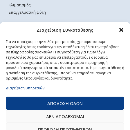
Κλιματισμός
Επαγγελματική ψύξη
ΧΡΗΣΙΜΕΣ ΣΕΛΙΔΕΣ
Διαχείριση Συγκατάθεσης
Αρχική
Για να παρέχουμε την καλύτερη εμπειρία, χρησιμοποιούμε
τεχνολογίες όπως cookies για την αποθήκευση ή/και την πρόσβαση
Επικοινωνία
σε πληροφορίες συσκευών. Η συγκατάθεση για τις εν λόγω
Όροι Χρήσης
τεχνολογίες θα μας επιτρέψει να επεξεργαστούμε δεδομένα
Τρόποι Αποστολής & Πληρωμής
προσωπικού χαρακτήρα, όπως συμπεριφορά περιήγησης ή
μοναδικά αναγνωριστικά σε αυτόν τον ιστότοπο. Η μη συγκατάθεση ή
Πολιτική Απορρήτου
η ανάκληση της συγκατάθεσης, μπορεί να επηρεάσει αρνητικά
ορισμένες λειτουργίες και δυνατότητες.
ΡΥΘΜΙΣΕΙΣ COOKIES
Διαχείριση υπηρεσιών
ΑΠΟΔΟΧΗ ΟΛΩΝ
ΔΕΝ ΑΠΟΔΕΧΟΜΑΙ
©2022 Proelectric Pantazis, All Rights Reserved | Powered
ΠΡΟΒΟΛΗ ΠΡΟΤΙΜΗΣΕΩΝ
by