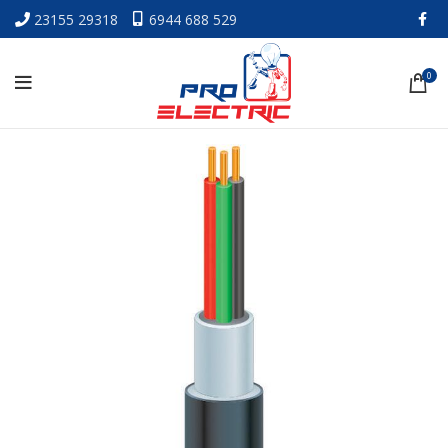
23155 29318
6944 688 529
0