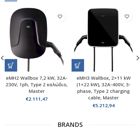
eMH2 Wallbox 7,2 kW, 32A-
eMH3 Wallbox, 2×11 kW
230V, 1ph, Type 2 καλώδιο,
(1×22 kW), 32A-400V, 3-
Master
phase, Type 2 charging
cable, Master
€
2.111,47
€
5.212,94
BRANDS