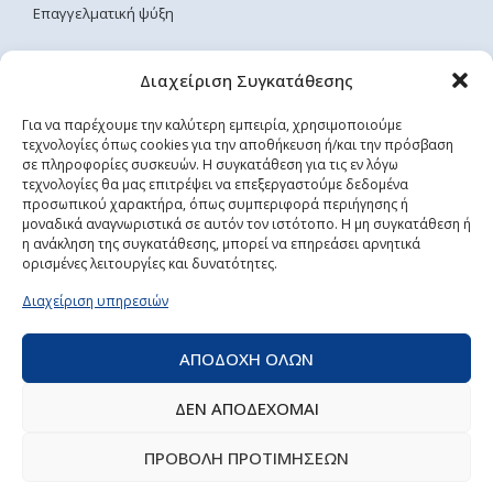
Επαγγελματική ψύξη
ΧΡΗΣΙΜΕΣ ΣΕΛΙΔΕΣ
Διαχείριση Συγκατάθεσης
Αρχική
Για να παρέχουμε την καλύτερη εμπειρία, χρησιμοποιούμε
τεχνολογίες όπως cookies για την αποθήκευση ή/και την πρόσβαση
Επικοινωνία
σε πληροφορίες συσκευών. Η συγκατάθεση για τις εν λόγω
Όροι Χρήσης
τεχνολογίες θα μας επιτρέψει να επεξεργαστούμε δεδομένα
Τρόποι Αποστολής & Πληρωμής
προσωπικού χαρακτήρα, όπως συμπεριφορά περιήγησης ή
μοναδικά αναγνωριστικά σε αυτόν τον ιστότοπο. Η μη συγκατάθεση ή
Πολιτική Απορρήτου
η ανάκληση της συγκατάθεσης, μπορεί να επηρεάσει αρνητικά
ορισμένες λειτουργίες και δυνατότητες.
ΡΥΘΜΙΣΕΙΣ COOKIES
Διαχείριση υπηρεσιών
ΑΠΟΔΟΧΗ ΟΛΩΝ
ΔΕΝ ΑΠΟΔΕΧΟΜΑΙ
©2022 Proelectric Pantazis, All Rights Reserved | Powered
by
ΠΡΟΒΟΛΗ ΠΡΟΤΙΜΗΣΕΩΝ