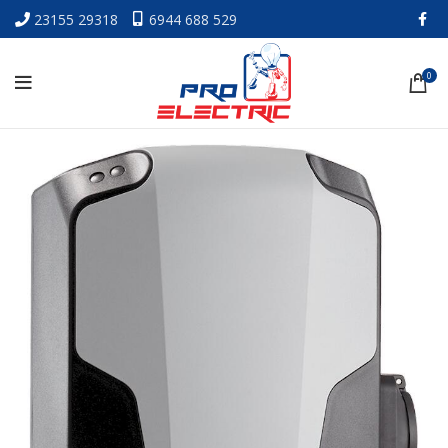
23155 29318
6944 688 529
0