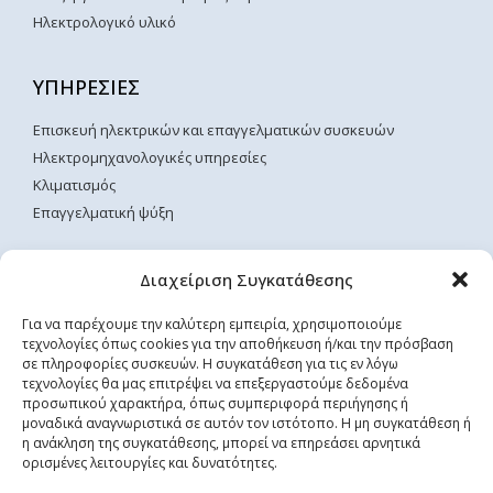
Ηλεκτρολογικό υλικό
ΥΠΗΡΕΣΙΕΣ
Επισκευή ηλεκτρικών και επαγγελματικών συσκευών
Ηλεκτρομηχανολογικές υπηρεσίες
Κλιματισμός
Επαγγελματική ψύξη
ΧΡΗΣΙΜΕΣ ΣΕΛΙΔΕΣ
Διαχείριση Συγκατάθεσης
Αρχική
Για να παρέχουμε την καλύτερη εμπειρία, χρησιμοποιούμε
τεχνολογίες όπως cookies για την αποθήκευση ή/και την πρόσβαση
Επικοινωνία
σε πληροφορίες συσκευών. Η συγκατάθεση για τις εν λόγω
Όροι Χρήσης
τεχνολογίες θα μας επιτρέψει να επεξεργαστούμε δεδομένα
Τρόποι Αποστολής & Πληρωμής
προσωπικού χαρακτήρα, όπως συμπεριφορά περιήγησης ή
μοναδικά αναγνωριστικά σε αυτόν τον ιστότοπο. Η μη συγκατάθεση ή
Πολιτική Απορρήτου
η ανάκληση της συγκατάθεσης, μπορεί να επηρεάσει αρνητικά
ορισμένες λειτουργίες και δυνατότητες.
ΡΥΘΜΙΣΕΙΣ COOKIES