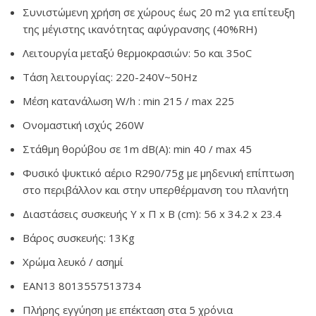
Συνιστώμενη χρήση σε χώρους έως 20 m2 για επίτευξη
της μέγιστης ικανότητας αφύγρανσης (40%RH)
Λειτουργία μεταξύ θερμοκρασιών: 5ο και 35οC
Τάση λειτουργίας: 220-240V~50Hz
Μέση κατανάλωση W/h : min 215 / max 225
Oνομαστική ισχύς 260W
Στάθμη θορύβου σε 1m dB(A): min 40 / max 45
Φυσικό ψυκτικό αέριο R290/75g με μηδενική επίπτωση
στο περιβάλλον και στην υπερθέρμανση του πλανήτη
Διαστάσεις συσκευής Υ x Π x Β (cm): 56 x 34.2 x 23.4
Βάρος συσκευής: 13Κg
Χρώμα λευκό / ασημί
EAN13 8013557513734
Πλήρης εγγύηση με επέκταση στα 5 χρόνια