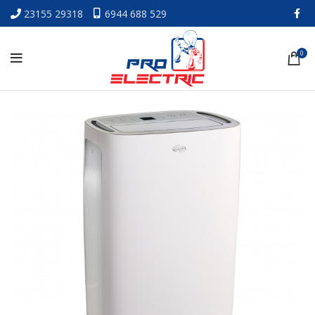
23155 29318
6944 688 529
0